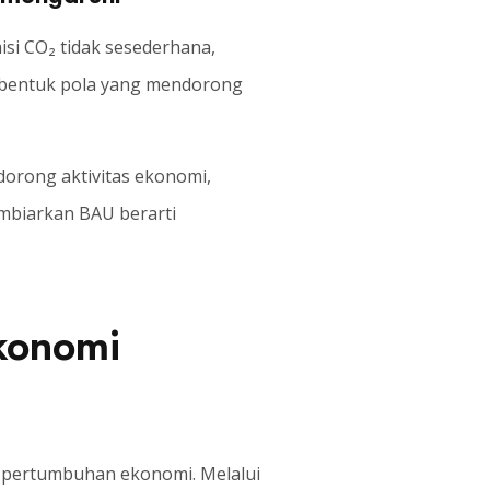
si CO₂ tidak sesederhana,
mbentuk pola yang mendorong
dorong aktivitas ekonomi,
biarkan BAU berarti
Ekonomi
an pertumbuhan ekonomi. Melalui