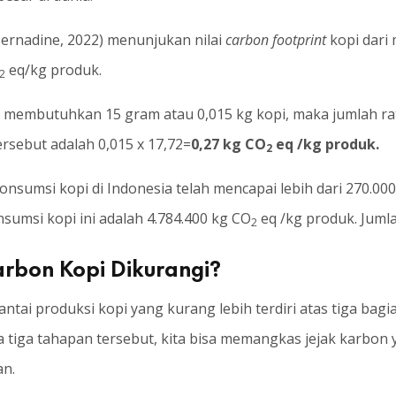
(Bernadine, 2022) menunjukan nilai
carbon footprint
kopi dari
eq/kg produk.
2
pi membutuhkan 15 gram atau 0,015 kg kopi, maka jumlah ra
tersebut adalah 0,015 x 17,72=
0,27 kg CO
eq /kg produk.
2
konsumsi kopi di Indonesia telah mencapai lebih dari 270.000
nsumsi kopi ini adalah 4.784.400 kg CO
eq /kg produk. Juml
2
arbon Kopi Dikurangi?
 rantai produksi kopi yang kurang lebih terdiri atas tiga ba
 tiga tahapan tersebut, kita bisa memangkas jejak karbon 
an.