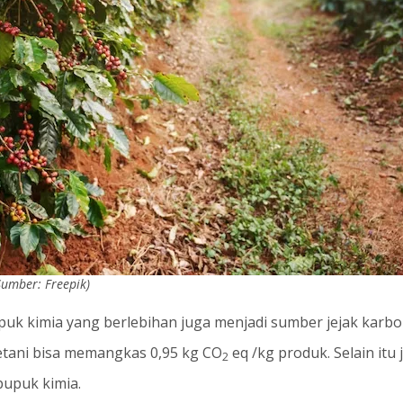
umber: Freepik)
puk kimia yang berlebihan juga menjadi sumber jejak kar
etani bisa memangkas 0,95 kg CO
eq /kg produk. Selain it
2
pupuk kimia.