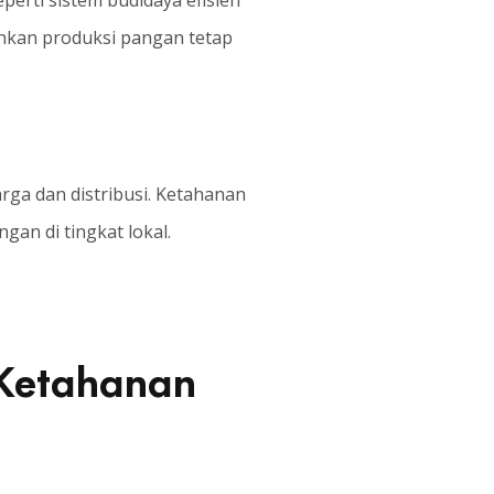
erti sistem budidaya efisien
nkan produksi pangan tetap
ga dan distribusi. Ketahanan
an di tingkat lokal.
 Ketahanan