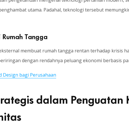
san pengetahuan mengenai teknologi pertanian modern, sep
penghambat utama. Padahal, teknologi tersebut memungki
.
i Rumah Tangga
sternal membuat rumah tangga rentan terhadap krisis har
beriringan dengan rendahnya peluang ekonomi berbasis pang
d Design bagi Perusahaan
trategis dalam Penguatan
itas