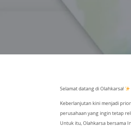
Selamat datang di Olahkarsa!
Keberlanjutan kini menjadi prio
perusahaan yang ingin tetap rel
Untuk itu, Olahkarsa bersama I