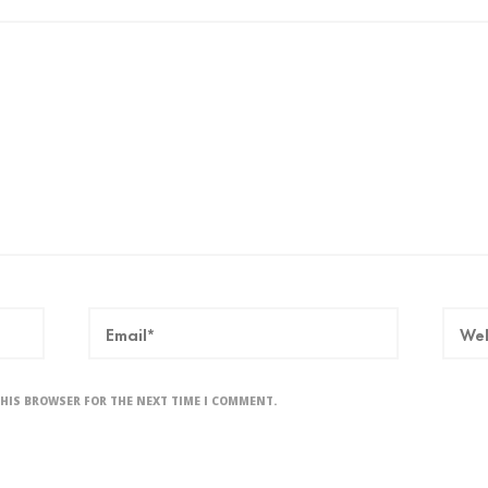
THIS BROWSER FOR THE NEXT TIME I COMMENT.