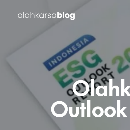
Olahk
Outlook