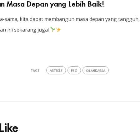
n Masa Depan yang Lebih Baik!
-sama, kita dapat membangun masa depan yang tangguh, adi
an ini sekarang juga!
ARTICLE
ESG
OLAHKARSA
TAGS
Like