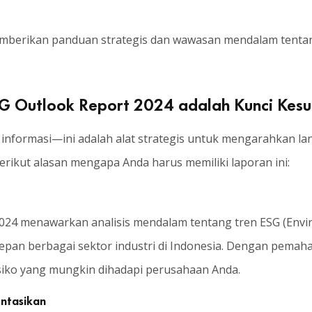
mberikan panduan strategis dan wawasan mendalam tentang
G Outlook Report 2024 adalah Kunci Kes
r informasi—ini adalah alat strategis untuk mengarahkan 
Berikut alasan mengapa Anda harus memiliki laporan ini:
024 menawarkan analisis mendalam tentang tren ESG (Envir
an berbagai sektor industri di Indonesia. Dengan pemaha
isiko yang mungkin dihadapi perusahaan Anda.
ntasikan