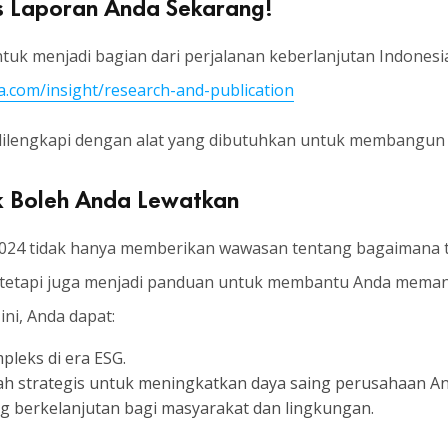
s Laporan Anda Sekarang!
uk menjadi bagian dari perjalanan keberlanjutan Indones
a.com/insight/research-and-publication
dilengkapi dengan alat yang dibutuhkan untuk membangun 
k Boleh Anda Lewatkan
2024 tidak hanya memberikan wawasan tentang bagaimana 
a, tetapi juga menjadi panduan untuk membantu Anda mema
ini, Anda dapat:
leks di era ESG.
ah strategis untuk meningkatkan daya saing perusahaan An
g berkelanjutan bagi masyarakat dan lingkungan.