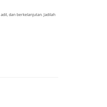
l, dan berkelanjutan. Jadilah