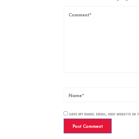
SAVE MY NAME, EMAIL, AND WEBSITE IN 