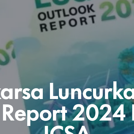
arsa Luncurk
 Report 2024
ICSA