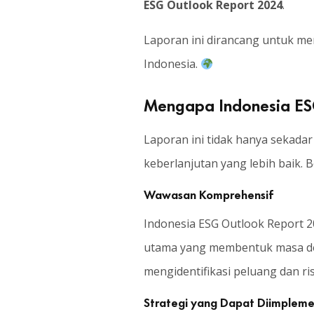
ESG Outlook Report 2024
.
Laporan ini dirancang untuk me
Indonesia.
Mengapa Indonesia ES
Laporan ini tidak hanya sekada
keberlanjutan yang lebih baik. 
Wawasan Komprehensif
Indonesia ESG Outlook Report 2
utama yang membentuk masa dep
mengidentifikasi peluang dan r
Strategi yang Dapat Diimpleme