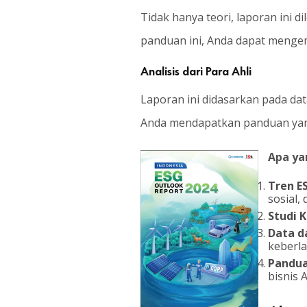
Tidak hanya teori, laporan ini
panduan ini, Anda dapat mengem
Analisis dari Para Ahli
Laporan ini didasarkan pada dat
Anda mendapatkan panduan yang
Apa ya
Tren E
sosial, 
Studi K
Data da
keberla
Pandua
bisnis 