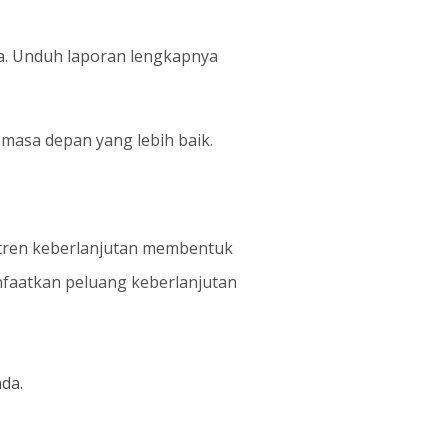
ia. Unduh laporan lengkapnya
masa depan yang lebih baik.
tren keberlanjutan membentuk
nfaatkan peluang keberlanjutan
da.