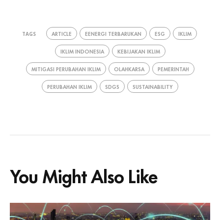
ARTICLE
EENERGI TERBARUKAN
ESG
IKLIM
TAGS
IKLIM INDONESIA
KEBIJAKAN IKLIM
MITIGASI PERUBAHAN IKLIM
OLAHKARSA
PEMERINTAH
PERUBAHAN IKLIM
SDGS
SUSTAINABILITY
You Might Also Like