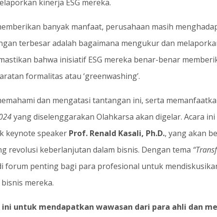
elaporkan kinerja ESG mereka.
mberikan banyak manfaat, perusahaan masih menghadapi
ngan terbesar adalah bagaimana mengukur dan melaporkan 
emastikan bahwa inisiatif ESG mereka benar-benar memberik
ratan formalitas atau ‘greenwashing’.
ahami dan mengatasi tantangan ini, serta memanfaatkan
2024
yang diselenggarakan Olahkarsa akan digelar. Acara i
uk keynote speaker
Prof. Renald Kasali, Ph.D.
, yang akan b
 revolusi keberlanjutan dalam bisnis. Dengan tema
“Trans
i forum penting bagi para profesional untuk mendiskusikan 
 bisnis mereka.
ini untuk mendapatkan wawasan dari para ahli dan me