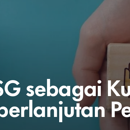
ESG sebagai K
berlanjutan P