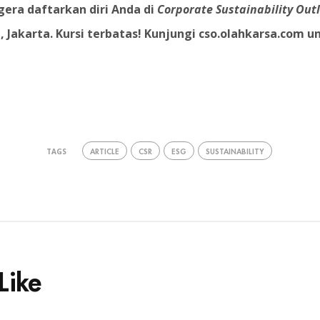
gera daftarkan diri Anda di
Corporate Sustainability Out
, Jakarta. Kursi terbatas! Kunjungi cso.olahkarsa.com un
ARTICLE
CSR
ESG
SUSTAINABILITY
TAGS
Like