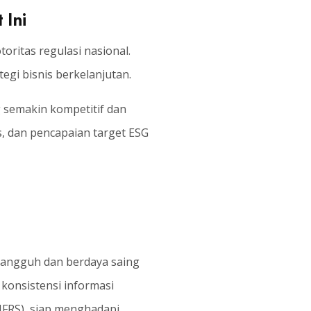
 Ini
ritas regulasi nasional.
egi bisnis berkelanjutan.
g semakin kompetitif dan
as, dan pencapaian target ESG
 tangguh dan berdaya saing
konsistensi informasi
CIFRS), siap menghadapi