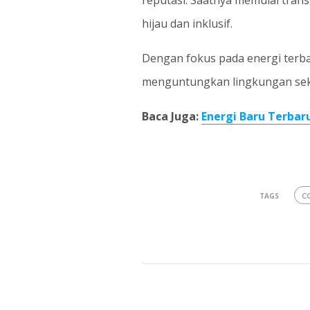
reputasi. Saatnya memulai tra
hijau dan inklusif.
Dengan fokus pada energi terba
menguntungkan lingkungan sek
Baca Juga:
Energi Baru Terbar
C
TAGS