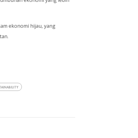
rtumbuhan ekonomi yang lebih
lam ekonomi hijau, yang
tan.
TAINABILITY