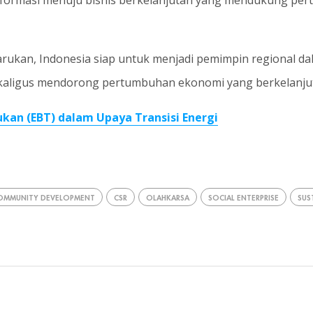
nsformasi menuju bisnis berkelanjutan yang mendukung pe
rukan, Indonesia siap untuk menjadi pemimpin regional da
aligus mendorong pertumbuhan ekonomi yang berkelanju
ukan (EBT) dalam Upaya Transisi Energi
OMMUNITY DEVELOPMENT
CSR
OLAHKARSA
SOCIAL ENTERPRISE
SUS