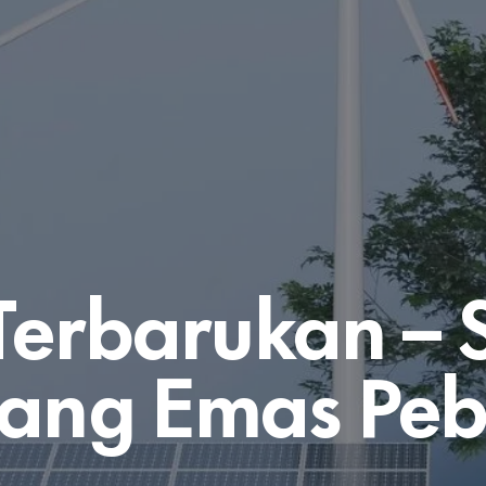
Terbarukan –
uang Emas Pebi