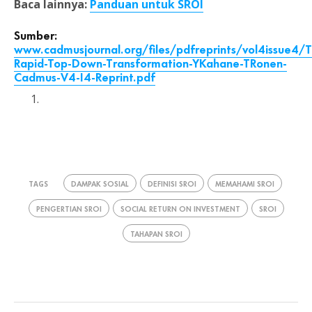
Baca lainnya:
Panduan untuk SROI
S
umber:
www.cadmusjournal.org/files/pdfreprints/vol4issue4/
Rapid-Top-Down-Transformation-YKahane-TRonen-
Cadmus-V4-I4-Reprint.pdf
DAMPAK SOSIAL
DEFINISI SROI
MEMAHAMI SROI
TAGS
PENGERTIAN SROI
SOCIAL RETURN ON INVESTMENT
SROI
TAHAPAN SROI