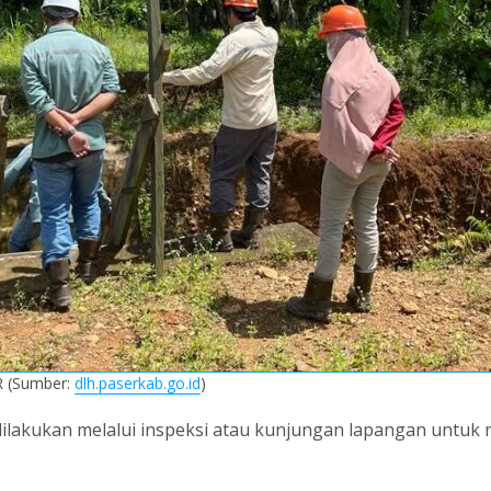
R (Sumber:
dlh.paserkab.go.id
)
ilakukan melalui inspeksi atau kunjungan lapangan untuk