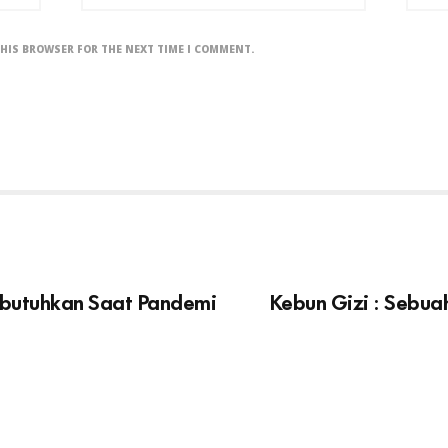
THIS BROWSER FOR THE NEXT TIME I COMMENT.
ibutuhkan Saat Pandemi
Kebun Gizi : Sebua