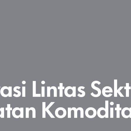
si Lintas Sek
tan Komodita