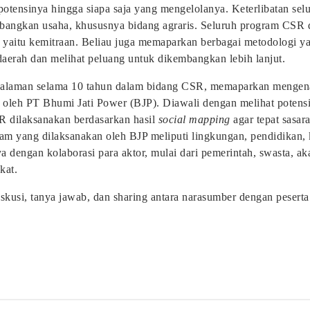
 potensinya hingga siapa saja yang mengelolanya. Keterlibatan se
ngkan usaha, khususnya bidang agraris. Seluruh program CSR di
yaitu kemitraan. Beliau juga memaparkan berbagai metodologi y
daerah dan melihat peluang untuk dikembangkan lebih lanjut.
ngalaman selama 10 tahun dalam bidang CSR, memaparkan mengena
 oleh PT Bhumi Jati Power (BJP). Diawali dengan melihat potensi
R dilaksanakan berdasarkan hasil
social mapping
agar tepat sasar
am yang dilaksanakan oleh BJP meliputi lingkungan, pendidikan, 
a dengan kolaborasi para aktor, mulai dari pemerintah, swasta, a
kat.
iskusi, tanya jawab, dan sharing antara narasumber dengan peserta