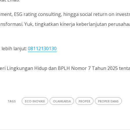
ment, ESG rating consulting, hingga social return on invest
nsformasi. Yuk, tingkatkan kinerja keberlanjutan perusa
lebih lanjut:
08112130130
teri Lingkungan Hidup dan BPLH Nomor 7 Tahun 2025 tent
ECO INOVASI
OLAHKARSA
PROPER
PROPER EMAS
TAGS