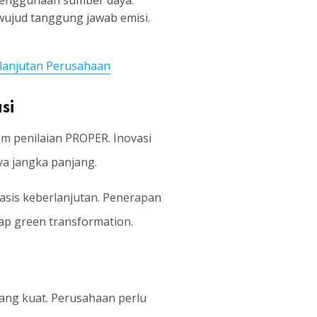
penggunaan sumber daya.
wujud tanggung jawab emisi.
lanjutan Perusahaan
si
m penilaian PROPER. Inovasi
a jangka panjang.
basis keberlanjutan. Penerapan
ap green transformation.
yang kuat. Perusahaan perlu