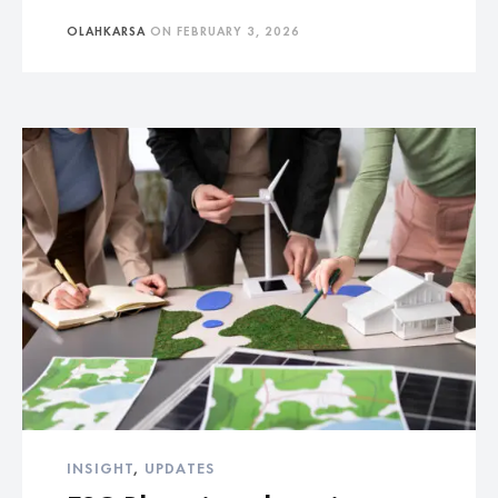
OLAHKARSA
ON
FEBRUARY 3, 2026
INSIGHT
,
UPDATES