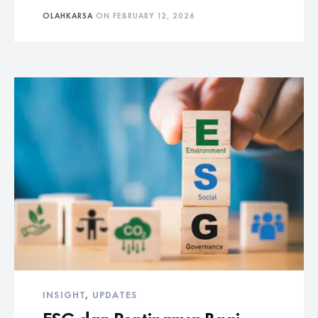
OLAHKARSA
ON
FEBRUARY 12, 2026
INSIGHT
,
UPDATES
ESG dan Pentingnya Bagi