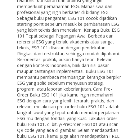
relations. Konsultan dan praktisi yang ingin
memperkuat pemahaman ESG. Mahasiswa dan
profesional yang ingin berkarier di bidang ESG.
Sebagai buku pengantar, ESG 101 cocok dijadikan
starting point sebelum masuk ke pembahasan ESG
yang lebih teknis dan mendalam. Kenapa Buku ESG
101 Tepat sebagai Pegangan Awal Berbeda dari
referensi ESG yang terlalu akademis atau sangat
teknis, ESG 101 disusun dengan pendekatan:
Ringkas dan terstruktur, sehingga mudah dipahami.
Berorientasi praktik, bukan hanya teori. Relevan
dengan konteks Indonesia, baik dari sisi pasar
maupun tantangan implementasi. Buku ESG 101
membantu pembaca membangun kerangka berpikir
ESG yang solid sebelum menyusun strategi,
program, atau laporan keberlanjutan. Cara Pre-
Order Buku ESG 101 Jika kamu ingin memahami
ESG dengan cara yang lebih terarah, praktis, dan
relevan, melakukan pre-order buku ESG 101 adalah
langkah awal yang tepat untuk memulai perjalanan
ESG-mu dengan fondasi yang kuat. Lakukan order
buku ESG 101, di bit.ly/PreOrder-ESG101 atau scan
QR code yang ada di gambar. Selain mendapatkan
buku ESG 101, kamu juga akan mendapatkan FREE