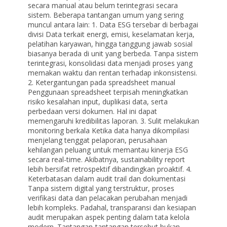
secara manual atau belum terintegrasi secara
sistem. Beberapa tantangan umum yang sering
muncul antara lain: 1. Data ESG tersebar di berbagai
divisi Data terkait energi, emisi, keselamatan kerja,
pelatihan karyawan, hingga tanggung jawab sosial
biasanya berada di unit yang berbeda. Tanpa sistem
terintegrasi, konsolidasi data menjadi proses yang
memakan waktu dan rentan terhadap inkonsistensi.
2. Ketergantungan pada spreadsheet manual
Penggunaan spreadsheet terpisah meningkatkan
risiko kesalahan input, duplikasi data, serta
perbedaan versi dokumen. Hal ini dapat
memengaruhi kredibilitas laporan. 3. Sulit melakukan
monitoring berkala Ketika data hanya dikompilasi
menjelang tenggat pelaporan, perusahaan
kehilangan peluang untuk memantau kinerja ESG
secara real-time. Akibatnya, sustainability report
lebih bersifat retrospektif dibandingkan proaktif. 4.
Keterbatasan dalam audit trail dan dokumentasi
Tanpa sistem digital yang terstruktur, proses
verifikasi data dan pelacakan perubahan menjadi
lebih kompleks. Padahal, transparansi dan kesiapan
audit merupakan aspek penting dalam tata kelola
modern. Tantangan-tantangan tersebut bukan