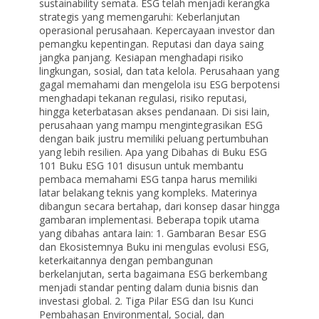
sustainability semata. ESG telah menjadi kerangka
strategis yang memengaruhi: Keberlanjutan
operasional perusahaan. Kepercayaan investor dan
pemangku kepentingan. Reputasi dan daya saing
jangka panjang. Kesiapan menghadapi risiko
lingkungan, sosial, dan tata kelola. Perusahaan yang
gagal memahami dan mengelola isu ESG berpotensi
menghadapi tekanan regulasi, risiko reputasi,
hingga keterbatasan akses pendanaan. Di sisi lain,
perusahaan yang mampu mengintegrasikan ESG
dengan baik justru memiliki peluang pertumbuhan
yang lebih resilien. Apa yang Dibahas di Buku ESG
101 Buku ESG 101 disusun untuk membantu
pembaca memahami ESG tanpa harus memiliki
latar belakang teknis yang kompleks. Materinya
dibangun secara bertahap, dari konsep dasar hingga
gambaran implementasi. Beberapa topik utama
yang dibahas antara lain: 1. Gambaran Besar ESG
dan Ekosistemnya Buku ini mengulas evolusi ESG,
keterkaitannya dengan pembangunan
berkelanjutan, serta bagaimana ESG berkembang
menjadi standar penting dalam dunia bisnis dan
investasi global. 2. Tiga Pilar ESG dan Isu Kunci
Pembahasan Environmental, Social, dan