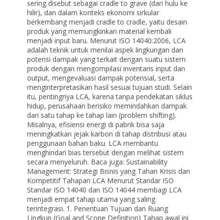
sering disebut sebagai cradle to grave (dari hulu ke
hilir), dan dalam konteks ekonomi sirkular
berkembang menjadi cradle to cradle, yaitu desain
produk yang memungkinkan material kembali
menjadi input baru. Menurut ISO 14040:2006, LCA
adalah teknik untuk menilai aspek lingkungan dan
potensi dampak yang terkait dengan suatu sistem
produk dengan mengompilasi inventaris input dan
output, mengevaluasi dampak potensial, serta
menginterpretasikan hasil sesuai tujuan studi. Selain
itu, pentingnya LCA, karena tanpa pendekatan siklus
hidup, perusahaan berisiko memindahkan dampak
dari satu tahap ke tahap lain (problem shifting).
Misalnya, efisiensi energi di pabrik bisa saja
meningkatkan jejak karbon di tahap distribusi atau
penggunaan bahan baku. LCA membantu
menghindari bias tersebut dengan melihat sistem
secara menyeluruh. Baca juga: Sustainability
Management: Strategi Bisnis yang Tahan Krisis dan
Kompetitif Tahapan LCA Menurut Standar ISO
Standar ISO 14040 dan ISO 14044 membagi LCA
menjadi empat tahap utama yang saling
terintegrasi. 1. Penentuan Tujuan dan Ruang
Lingkup (Goal and Scope Definition) Tahap awal ini