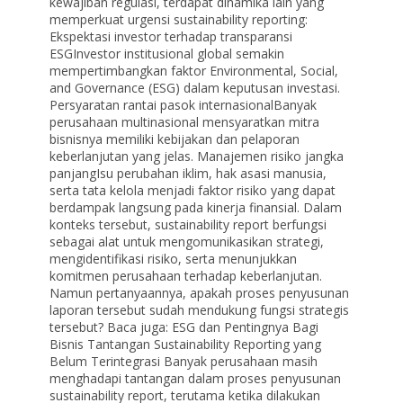
kewajiban regulasi, terdapat dinamika lain yang
memperkuat urgensi sustainability reporting:
Ekspektasi investor terhadap transparansi
ESGInvestor institusional global semakin
mempertimbangkan faktor Environmental, Social,
and Governance (ESG) dalam keputusan investasi.
Persyaratan rantai pasok internasionalBanyak
perusahaan multinasional mensyaratkan mitra
bisnisnya memiliki kebijakan dan pelaporan
keberlanjutan yang jelas. Manajemen risiko jangka
panjangIsu perubahan iklim, hak asasi manusia,
serta tata kelola menjadi faktor risiko yang dapat
berdampak langsung pada kinerja finansial. Dalam
konteks tersebut, sustainability report berfungsi
sebagai alat untuk mengomunikasikan strategi,
mengidentifikasi risiko, serta menunjukkan
komitmen perusahaan terhadap keberlanjutan.
Namun pertanyaannya, apakah proses penyusunan
laporan tersebut sudah mendukung fungsi strategis
tersebut? Baca juga: ESG dan Pentingnya Bagi
Bisnis Tantangan Sustainability Reporting yang
Belum Terintegrasi Banyak perusahaan masih
menghadapi tantangan dalam proses penyusunan
sustainability report, terutama ketika dilakukan