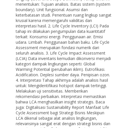
menentukan: Tujuan analisis. Batas sistem (system
boundary). Unit fungsional. Asumsi dan
keterbatasan studi. Penentuan ruang lingkup sangat
krusial karena memengaruhi validitas dan
interpretasi hasil. 2. Life Cycle Inventory (LCI) Pada
tahap ini dilakukan pengumpulan data kuantitatif
terkait: Konsumsi energi. Penggunaan air. Emisi
udara. Limbah. Penggunaan bahan baku. Life Cycle
Assessment merupakan fondasi numerik dari
seluruh analisis. 3. Life Cycle Impact Assessment
(LCIA) Data inventaris kemudian dikonversi menjadi
kategori dampak lingkungan seperti: Global
Warming Potential (perubahan iklim). Eutrofikasi.
Acidification. Deplesi sumber daya. Penipisan ozon.
4. Interpretasi Tahap akhirnya adalah analisis hasil
untuk: Mengidentifikasi hotspot dampak tertinggi.
Melakukan uji sensitivitas. Memberikan
rekomendasi perbaikan. Interpretasi memastikan
bahwa LCA menghasilkan insight strategis. Baca
juga: Digitalisasi Sustainability Report Manfaat Life
Cycle Assessment bagi Strategi Bisnis Meskipun
LCA dikenal sebagai alat analisis lingkungan,
relevansinya sangat erat dengan strategi bisnis dan